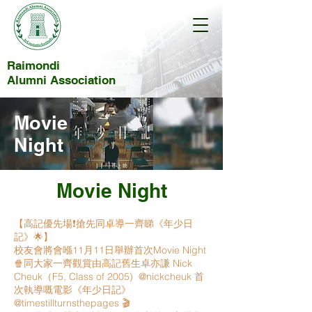
Raimondi
Alumni Association
Movie
Night
Movie Night​
【高記優先場❗️搶先同卓導一齊睇《年少日
記》🌟】
校友會將會喺11月11日舉辦首次Movie Night
🍿同大家一齊觀賞由高記舊生卓亦謙 Nick
Cheuk（F5, Class of 2005) @nickcheuk 首
次執導嘅電影《年少日記》
@timestillturnsthepages 🎬