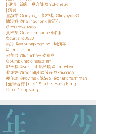
| 導演 | 編劇 | 卓亦謙 @nickcheuk
| 演員 |
盧鎮業 @siuyea_lo 鄭中基 @tinyeyes39
陳漢娜 @hannachanx 韋羅莎
@rosamvelasco
黃梓樂 @carsonnsean 何珀廉
@curtisho0520
吳冰 @sabrinapingping_ 周漢寧
@henickchou
邵美君 @lunashaw 梁祖堯
@pumpkinjojoinstagram
戴玉麒 @yukkitai 歸綽嶢 @nancykwai
梁雍婷 @rachellyt 陳苡臻 @krisssica
麥芷誼 @koyimak 陳湛文 @chancharmman
| 全球發行 | mm2 Studios Hong Kong
@mm2hongkong