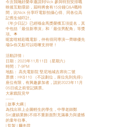
今次我哋好榮幸邀請到Nick 參與特別安排嘅
映後互動環節，屆時將會有15分鐘Q&A嘅時
間，比Nick 分享吓電影拍攝心得、同各位高
記舊生傾吓計。
《年少日記》已經喺金馬獎榮獲五項提名，其
中包括「最佳新導演」和「最佳男配角」等獎
項。🌟
呢套咁精彩嘅電影，仲有得同導演一齊睇優先
場🥳你又點可以唔嚟支持呀！
活動詳情：
日期：2023年11月11日（星期六）
時間：7-9PM
地點： 高先電影院 堅尼地城吉席街二號
票價：HK$110 （不設劃位，座位先到先得）
座位有限，有興趣參加者，請於2023年11月
05日或之前登記購票。
大家戲院見💚
——
| 故事大綱 |
為找出班上企圖輕生的學生，中學老師鄭
Sir(盧鎮業飾)不得不重新面對充滿暴力與遺憾
的童年往事。
| 監製 | 爾冬陞