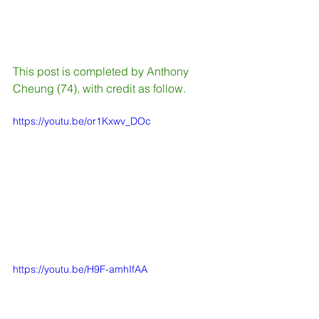
This post is completed by Anthony 
Cheung (74), with credit as follow.
https://youtu.be/or1Kxwv_DOc
https://youtu.be/H9F-amhIfAA