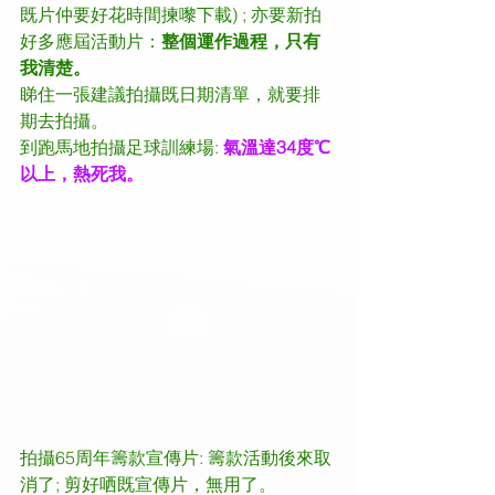
既片仲要好花時間揀嚟下載) ; 亦要新拍
好多應屆活動片：
整個運作過程，只有
我清楚。
睇住一張建議拍攝既日期清單，就要排
期去拍攝。
到跑馬地拍攝足球訓練場: 
氣溫達34度℃
以上，熱死我。
拍攝65周年籌款宣傳片: 籌款活動後來取
消了; 剪好哂既宣傳片，無用了。