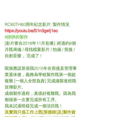
RC60TH60周年紀念影片: 製作情況
https://youtu.be/S1n3gelj1ec
#靜靜的製作
[影片要在2018年11月首播]: 經過約6個
月既籌備 / 尋找檔案影片 / 拍攝 / 剪接 / 
自創音樂， 完成了 !
呢個應該算係我2015年在剪接及管理事
業退休後，義務為學校製作既第一個超
複雜 [一個人全部負責] 完成攝製進程既
宣傳影片。
成個製作過程，真係好複雜既。因為我
都係第一次要完成所有工序。
我未試過咁樣完成一個項目既 !
其實我只係工作上既[剪接師]及[製作資