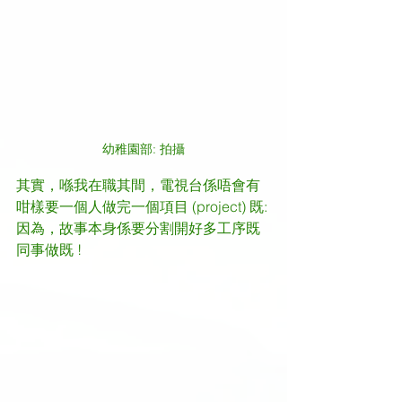
幼稚園部: 拍攝
其實，喺我在職其間，電視台係唔會有
咁樣要一個人做完一個項目 (project) 既: 
因為，故事本身係要分割開好多工序既
同事做既 !