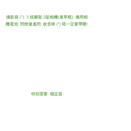
攝影袋 (*): 3 枝腳架;3架相機(連單棍); 備用相
機電池; 閃燈連遙閃; 收音咪 (*) 唔一定要帶哂!
特別需要: 穩定器