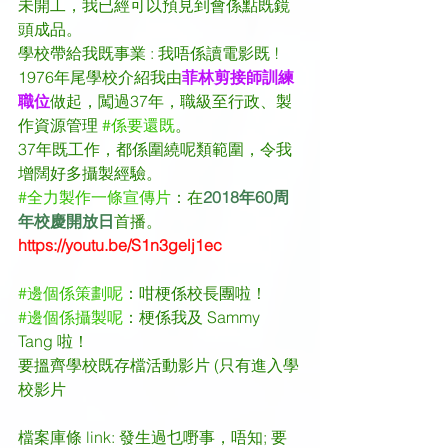
未開工，我已經可以預見到會係點既鏡
頭成品。
學校帶給我既事業 : 我唔係讀電影既 ! 
1976年尾學校介紹我由
菲林剪接師訓練
職位
做起，闖過37年，職級至行政、製
作資源管理 
#係要還既
。
37年既工作，都係圍繞呢類範圍，令我
增闊好多攝製經驗。
#全力製作一條宣傳片
：在
2018年60周
年校慶開放日
首播。 
https://youtu.be/S1n3gelj1ec
#邊個係策劃呢
：咁梗係校長團啦！
#邊個係攝製呢
：梗係我及 Sammy 
Tang 啦！
要搵齊學校既存檔活動影片 (只有進入學
校影片
檔案庫條 link: 發生過乜嘢事，唔知; 要