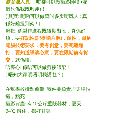
源管理人員]
，咁都可以做攝影師噃 (呢
個只係我既興趣)！
( 其實: 呢啲可以做齊咁多瓣嘢既人 : 真
係好難搵到架 ! ) 
剪接: 係製作進程既後期階段，真係好
煩，要
好記性(記得啲片源)，耐性，跟足
電腦技術要求，要有創意，要死纏爛
打，要知道導演心意，要在限期前有貨
交
，就係咁。
唔專心: 係唔可以做剪接師架 !
( 唔知大家明唔明我講乜 ? )
在幫學校攝製前期: 我仲要負責埋走場拍
攝，點死 !
攝影背囊: 有10公斤重既器材，
夏天
34℃ 揹住，都好甘架  !